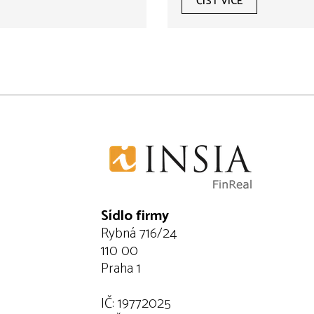
ČÍST VÍCE
Sídlo firmy
Rybná 716/24
110 00
Praha 1
IČ: 19772025