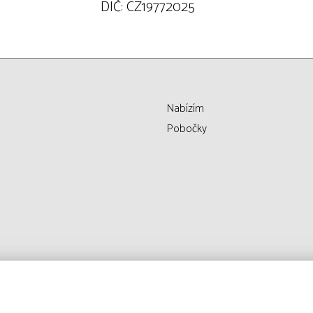
DIČ: CZ19772025
Nabízím
Pobočky