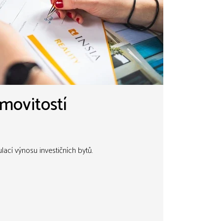
movitostí
lací výnosu investičních bytů.