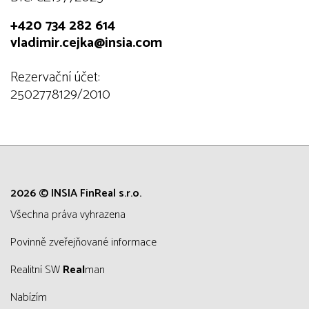
+420 734 282 614
vladimir.cejka@insia.com
Rezervační účet:
2502778129/2010
2026 © INSIA FinReal s.r.o.
všechna práva vyhrazena
Povinně zveřejňované informace
Realitní SW
Real
man
Nabízím