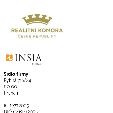
Sídlo firmy
Rybná 716/24
110 00
Praha 1
IČ: 19772025
DIČ: CZ19772025