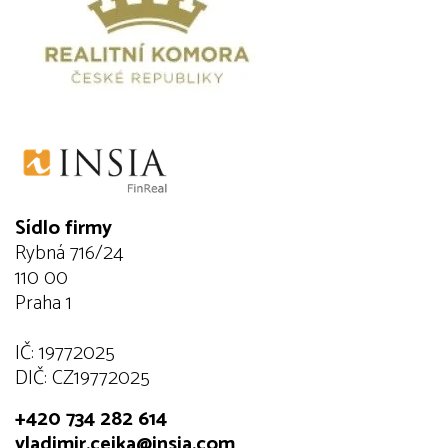
Sídlo firmy
Rybná 716/24
110 00
Praha 1
IČ: 19772025
DIČ: CZ19772025
+420 734 282 614
vladimir.cejka@insia.com