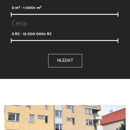
0
m² -
1 000+
m²
Cena
0
Kč -
15 000 000+
Kč
HLEDAT