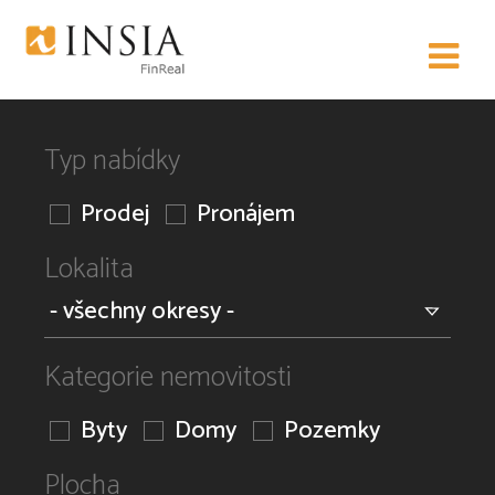
Typ nabídky
Prodej
Pronájem
Lokalita
Kategorie nemovitosti
Byty
Domy
Pozemky
Plocha