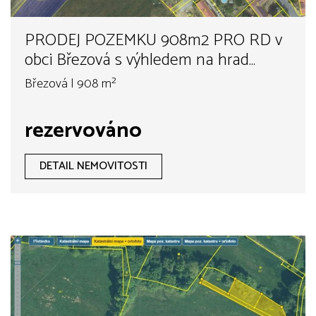
PRODEJ POZEMKU 908m2 PRO RD v
obci Březová s výhledem na hrad
Točník
Březová | 908 m²
rezervováno
DETAIL NEMOVITOSTI