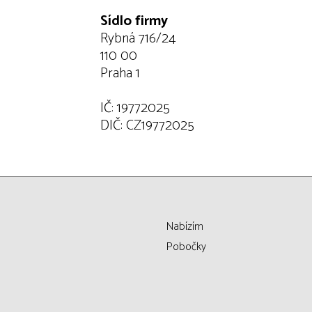
Sídlo firmy
Rybná 716/24
110 00
Praha 1
IČ: 19772025
DIČ: CZ19772025
Nabízím
Pobočky