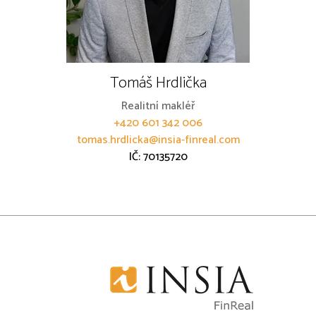
Tomáš Hrdlička
Realitní makléř
+420 601 342 006
tomas.hrdlicka@insia-finreal.com
IČ: 70135720