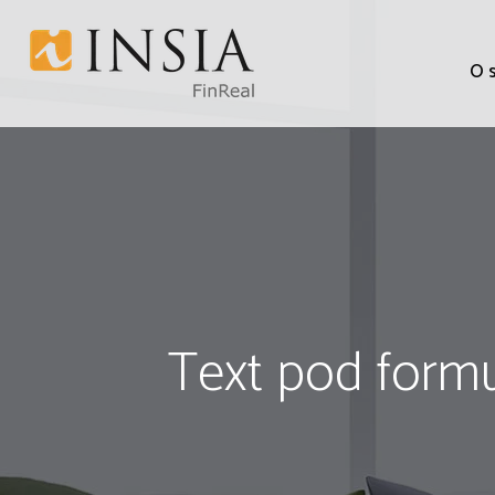
O 
Text pod form