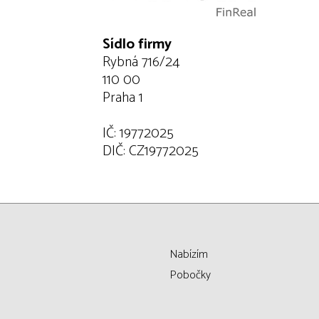
Sídlo firmy
Rybná 716/24
110 00
Praha 1
IČ: 19772025
DIČ: CZ19772025
Nabízím
Pobočky