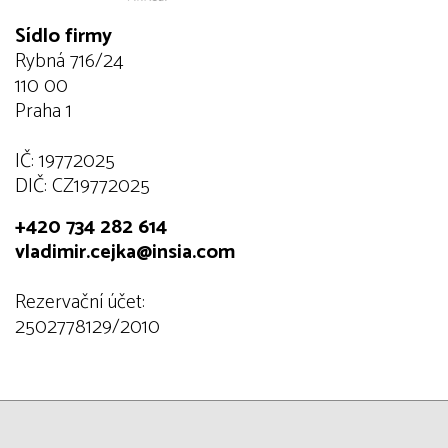
Sídlo firmy
Rybná 716/24
110 00
Praha 1
IČ: 19772025
DIČ: CZ19772025
+420 734 282 614
vladimir.cejka@insia.com
Rezervační účet:
2502778129/2010