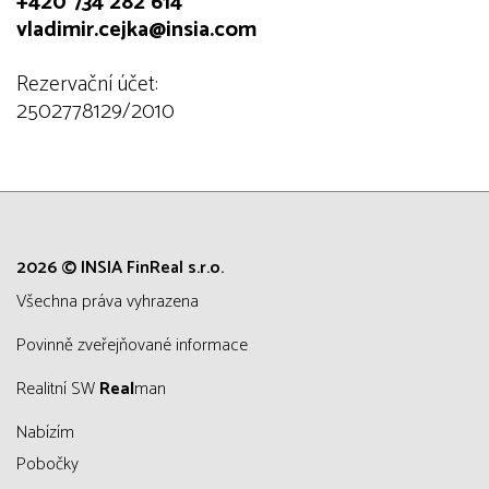
+420 734 282 614
vladimir.cejka@insia.com
Rezervační účet:
2502778129/2010
2026 © INSIA FinReal s.r.o.
všechna práva vyhrazena
Povinně zveřejňované informace
Realitní SW
Real
man
Nabízím
Pobočky