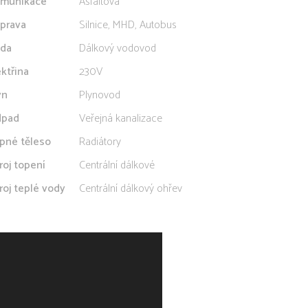
munikace
Asfaltová
prava
Silnice, MHD, Autobus
da
Dálkový vodovod
ektřina
230V
yn
Plynovod
pad
Veřejná kanalizace
pné těleso
Radiátory
roj topení
Centrální dálkové
roj teplé vody
Centrální dálkový ohřev