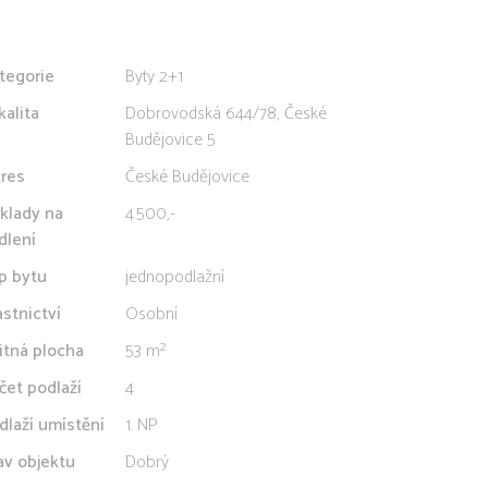
tegorie
Byty 2+1
kalita
Dobrovodská 644/78, České
Budějovice 5
res
České Budějovice
klady na
4.500,-
dlení
p bytu
jednopodlažní
astnictví
Osobní
itná plocha
53 m²
čet podlaží
4
dlaží umístění
1. NP
av objektu
Dobrý