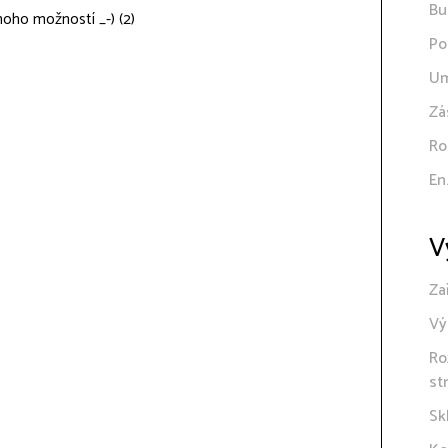
Bu
noho možností _-) (2)
Po
Um
Zá
Ro
En
V
Za
Vý
Ro
st
Sk