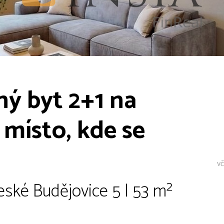
ný byt 2+1 na
místo, kde se
vč
ské Budějovice 5 | 53 m²