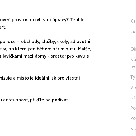
roveň prostor pro vlastní úpravy? Tenhle
Ka
rt.
Lo
po ruce — obchody, služby, školy, zdravotní
ka, po které jste během pár minut u Malše,
Ok
s lavičkami mezi domy - prostor pro kávu s
Ná
by
Ty
zuje a místo je ideální jak pro vlastní
Vl
Už
u dostupnost, přijďte se podívat.
Po
Po
St