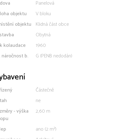
dova
Panelová
loha objektu
V bloku
ístění objektu
Klidná část obce
stavba
Obytná
k kolaudace
1960
. náročnost b.
G (PENB nedodán)
ybavení
řízený
Částečně
tah
ne
změry - výška
2,60 m
ropu
lep
ano (2 m²)