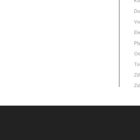
Ko
Do
Vo
El
Pl
Od
To
Zd
Zd