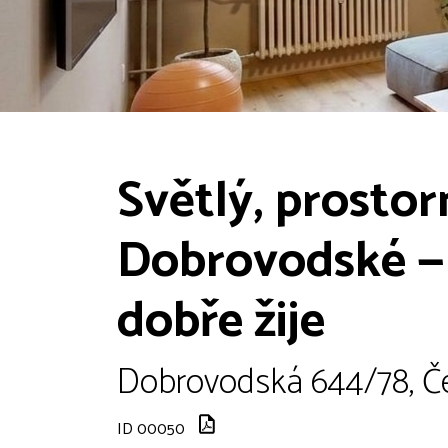
Světlý, prostor
Dobrovodské — 
dobře žije
Dobrovodská 644/78, Če
ID 00050